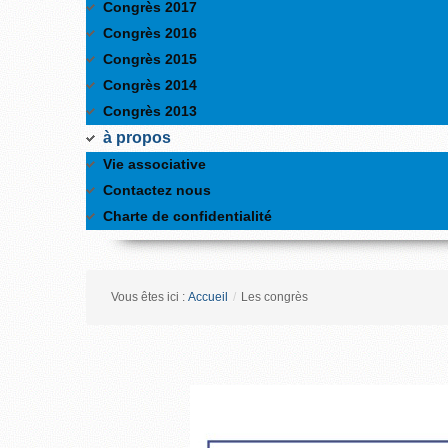
Congrès 2017
Congrès 2016
Congrès 2015
Congrès 2014
Congrès 2013
à propos
Vie associative
Contactez nous
Charte de confidentialité
Vous êtes ici :
Accueil
/
Les congrès