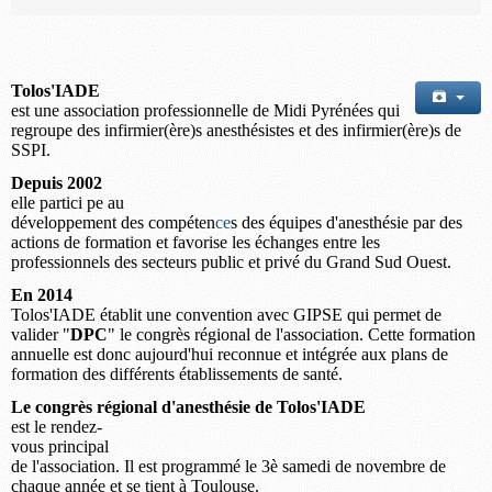
Tolos'IADE
est une association professionnelle de Midi Pyrénées qui
regroupe des infirmier(ère)s anesthésistes et des infirmier(ère)s de
SSPI.
Depuis 2002
elle part
ici
pe au
développement des compéten
ce
s des équipes d'anesthésie
par des
actions de formation
et favorise les échanges entre les
professionnels des secteurs public et privé du Grand Sud Ouest.
En 2014
Tolos'IADE établit une convention avec GIPSE qui permet de
valider "
DPC
" le congrès régional de l'association. Cette formation
annuelle est donc aujourd'hui reconnue et intégrée aux plans de
formation des différents établissements de santé.
Le congrès régional d'anesthésie de Tolos'IADE
est le rendez-
vous principal
de l'association. Il est programmé le 3è samedi de novembre de
chaque année et se tient à Toulouse.