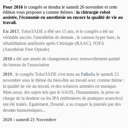
Pour 2016
le congrès se tiendra le samedi 26 novembre et cette
édition vous propo
ser
a comme thèmes :
la chirurgie robot
assistée, l'économie en anesthésie ou encore la qualité de vie au
travail.
En 2017
, Tolos'IADE a fêté ses 15 ans, et le congrès a été un
véritable succès: l'anesthésie de demain , le caisson hyper bare, la
réhabilitation améliorée après Chirurgie (RAAC), l'OFA
(Anesthésie Free Opiode)
2018
a été une année de changement avec renouvellement partiel
du bureau de l'association
2019
, le
congrès
Tolos'IADE s'est tenu au P
all
adia le samedi 23
novembre sous le thème du bien-être au travail avec comme thème :
la qualité de vie au travail, et des scéances animées en musique.
Mais aussi, des sujets tels que le SAOS, l'humanitaire, la prise en
charge de la douleur ou les IPA (
infirmieres
de pratiques avancées)
ont été traités. Egalement, Doumé, a su croquer la journée par des
dess
in
s humoristiques...
2020 : samedi 21 Novembre