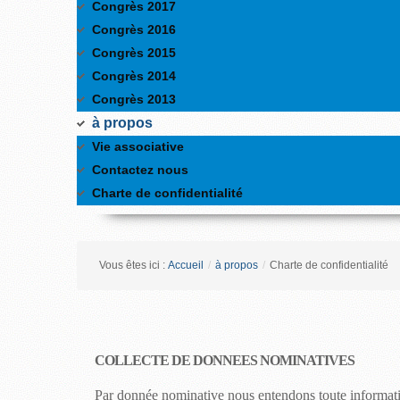
Congrès 2017
Congrès 2016
Congrès 2015
Congrès 2014
Congrès 2013
à propos
Vie associative
Contactez nous
Charte de confidentialité
Vous êtes ici :
Accueil
/
à propos
/
Charte de confidentialité
COLLECTE DE DONNEES NOMINATIVES
Par donnée nominative nous entendons toute information